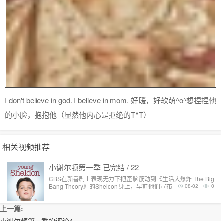
I don't believe in god. I believe in mom. 好暖，好软萌^o^想捏捏他
的小脸，抱抱他（显然他内心是拒绝的T^T）
相关视频推荐
小谢尔顿第一季 已完结 / 22
CBS在新喜剧上表现无力下把歪脑筋动到《生活大爆炸 The Big
Bang Theory》的Sheldon身上，早前他们宣布开发《生活大爆
08-02
0
炸》衍生前传剧，現CBS确定预订命..
上一篇:
小谢尔顿第一季的评论4