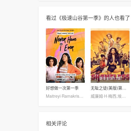
看过《极速山谷第一季》的人也看了
完结
更新至第12集
好想做一次第一季
无耻之徒(美版)第一季
Maitreyi·Ramakrishnan,普娜·贾甘纳坦,李·罗德里格斯,Richa·Moorjani,Martin·Martinez,Benjamin·Norris,亚当·沙皮罗,雷蒙娜·杨,Christina·Kartchner,Jaren·Lewison,Jack·Seavor·McDonald,Darren·Barnet,Dino·Petrera,Aitana·Rinab,Hanna·S
威廉姆·H·梅西,埃米·罗森,杰瑞米·阿伦·怀特,卡梅隆·莫纳汉,艾玛·肯尼,伊森·卡特科斯基
相关评论