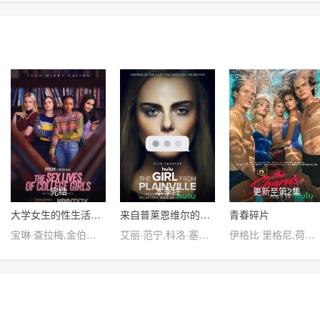
完结
本季终
更新至第2集
大学女生的性生活第一季
来自普莱恩维尔的女孩第一季
青春碎片
宝琳·查拉梅,金伯利·马图拉,米多莉·弗朗西斯,劳伦·斯宾瑟,史蒂芬·瓜里诺,卡维·拉德尼尔,马特·马洛伊,嘉文·莱特伍德,肯尼迪·利·斯洛克姆,马修·戈尔德,莱西·哈特塞尔,罗布·许贝尔,莱克斯·金,佩吉·陆,雪莉·谢波德,妮可·沙利文,吉利安·阿美娜特
艾丽·范宁,科洛·塞维尼,科尔顿·瑞安,Callie·Brook·McClincy,Aleks·Alifirenko·Jr.,杰弗里·沃尔伯格,卡伊·伦诺克斯,Ella·Kennedy·Davis,阿雅·卡什,凯利·奥科,J.C.麦肯泽,Andrew·Dicostanzo,Mattie·Liptak,梅丽莎·庞西奥,Craig·Anton,迈克尔·莫斯利,卡拉·布欧诺
伊格比·里格尼,荷默·基尔,格拉汉姆·坎贝尔,韦斯·本特利,埃文·蕾切尔·伍德,凯雅·基伯,海斯·华纳,Jordan Roth,Sierra Stoliar,丹尼尔·戴尔,克里斯·康纳,Bella Valdes,Constantine Malahias,Cortés Alexander,Aidan Skye Jameson