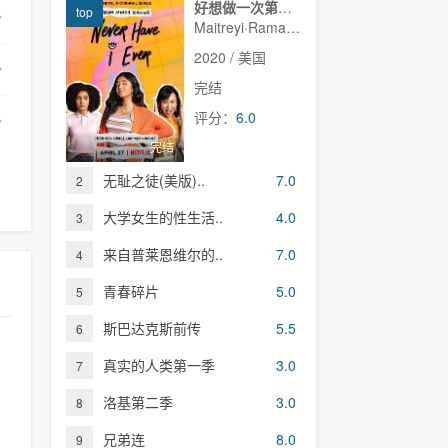
好想做一次第一季
top
Maitreyi·Ramakrishnan,普娜·贾甘纳坦,李·罗德里格斯,Richa·Moorjani,Martin·Martinez,Benjamin·Norris,亚当·沙皮罗,雷蒙娜·杨,Christina·Kartchner,Jaren·Lewison,Jack·Seavor·McDonald,Darren·Barnet,Dino·Petrera,Aitana·Rinab,Hanna·S
2020 / 美国
完结
评分：
6.0
完结
无耻之徒(美版)..
7.0
2
大学女生的性生活..
4.0
3
来自普莱恩维尔的..
7.0
4
青春碎片
5.0
5
斯巴达克斯前传
5.5
6
真实的人类第一季
3.0
7
洛基第二季
3.0
8
兄弟连
8.0
9