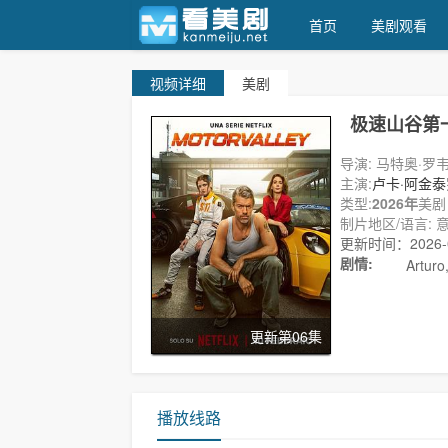
首页
美剧观看
视频
详细
美剧
天天美剧
极速山谷第
导演: 马特奥·罗
主演:
卢卡·阿金泰
类型:
2026年
美剧
制片地区/语言: 意
更新时间：2026-06
剧情:
Arturo, El
更新第06集
播放线路