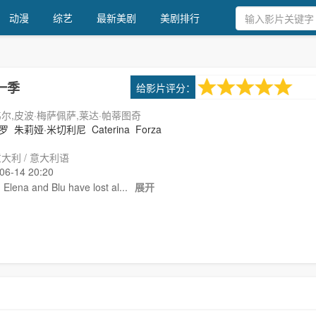
动漫
综艺
最新美剧
美剧排行
7.0
给影片评分：
一季
1次评分
韦尔,皮波·梅萨佩萨,莱达·帕蒂图奇
罗
朱莉娅·米切利尼
Caterina
Forza
大利 / 意大利语
-14 20:20
ena and Blu have lost al...
展开