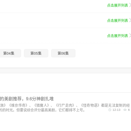
点击展开列表
点击展开列表
点击展开列表
第04集
第05集
第06集
的美剧推荐，9.6分神剧扎堆
家族》《维京传奇》、《猎魔人》、《行尸走肉》、《怪奇物语》都是无法复制的经
的的时光。但要说综合评分最高美剧，它们都排不上号。
12-13
6