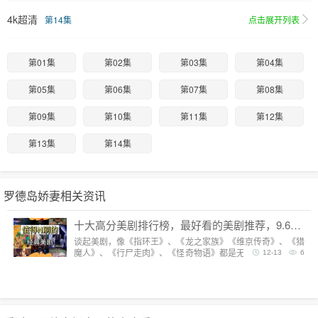
4k超清
第14集
点击展开列表
第01集
第02集
第03集
第04集
第05集
第06集
第07集
第08集
第09集
第10集
第11集
第12集
第13集
第14集
罗德岛娇妻相关资讯
十大高分美剧排行榜，最好看的美剧推荐，9.6分神剧扎堆
谈起美剧，像《指环王》、《龙之家族》《维京传奇》、《猎
魔人》、《行尸走肉》、《怪奇物语》都是无法复制的经典，
12-13
6
每一部都陪我们度过漫长而美好的的时光。但要说综合评分最
高美剧，它们都排不上号。