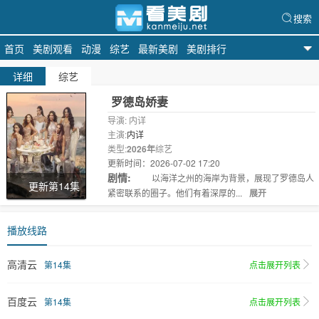
搜索
首页
美剧观看
动漫
综艺
最新美剧
美剧排行
天天美剧
详细
综艺
罗德岛娇妻
导演: 内详
主演:
内详
类型:
2026年
综艺
更新时间：2026-07-02 17:20
剧情:
以海洋之州的海岸为背景，展现了罗德岛人
更新第14集
紧密联系的圈子。他们有着深厚的...
展开
播放线路
高清云
第14集
点击展开列表
百度云
第14集
点击展开列表