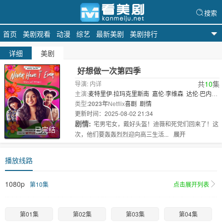
搜索
首页
美剧观看
动漫
综艺
最新美剧
美剧排行
天天美剧
详细
美剧
好想做一次第四季
共
10
集
导演: 内详
主演:
麦特里伊·拉玛克里斯南
嘉伦·李维森
达伦·巴内
特
类型:
迈克尔·西米诺
2023年
Netflix
普娜·贾甘纳坦
喜剧
剧情
李·罗德里格斯
雷蒙
娜·杨
更新时间：2025-08-02 21:34
芮查·..
剧情:
宅男宅女，戴好头盔！迪薇和死党们回来了！这
已完结
次，他们要轰轰烈烈迎向高三生活...
展开
播放线路
1080p
第10集
点击展开列表
第01集
第02集
第03集
第04集