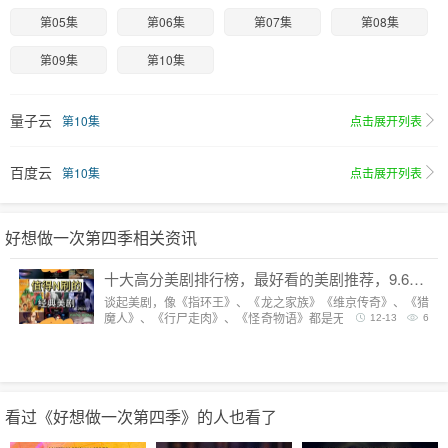
第05集
第06集
第07集
第08集
第09集
第10集
量子云
第10集
点击展开列表
百度云
第10集
点击展开列表
好想做一次第四季相关资讯
十大高分美剧排行榜，最好看的美剧推荐，9.6分神剧扎堆
谈起美剧，像《指环王》、《龙之家族》《维京传奇》、《猎
魔人》、《行尸走肉》、《怪奇物语》都是无法复制的经典，
12-13
6
每一部都陪我们度过漫长而美好的的时光。但要说综合评分最
高美剧，它们都排不上号。
看过《好想做一次第四季》的人也看了