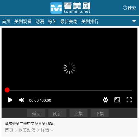
搜索
首页
美剧观看
动漫
综艺
最新美剧
美剧排行
天天美剧
返回
刷新
上集
下集
摩尔秀第二季中文配音
第46集
首页
欧美动漫
详情