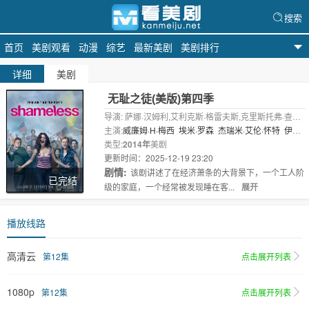
搜索
首页
美剧观看
动漫
综艺
最新美剧
美剧排行
天天美剧
详细
美剧
无耻之徒(美版)第四季
导演: 萨娜·汉姆利,艾利克斯·格雷夫斯,克里斯托弗·查莱
克,Richie,Keen,Anthony,Hemingway
主演:
威廉姆·H·梅西
埃米·罗森
杰瑞米·艾伦·怀特
伊森·
卡特科斯基
类型:
2014年
卡梅隆·莫纳汉
美剧
史蒂夫·豪威
珊诺拉·汉普
顿
更新时间：2025-12-19 23:20
艾玛..
剧情:
该剧讲述了在经济萧条的大背景下，一个工人阶
已完结
级的家庭，一个经常被发现睡在客...
展开
播放线路
高清云
第12集
点击展开列表
1080p
第12集
点击展开列表