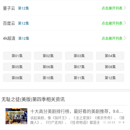
量子云
第12集
点击展开列表
百度云
第12集
点击展开列表
4k超清
第12集
点击展开列表
第01集
第02集
第03集
第04集
第05集
第06集
第07集
第08集
第09集
第10集
第11集
第12集
无耻之徒(美版)第四季相关资讯
十大高分美剧排行榜，最好看的美剧推荐，9.6分神剧扎堆
谈起美剧，像《指环王》、《龙之家族》《维京传奇》、《猎
魔人》、《行尸走肉》、《怪奇物语》都是无法复制的经典，
12-13
6
每一部都陪我们度过漫长而美好的的时光。但要说综合评分最