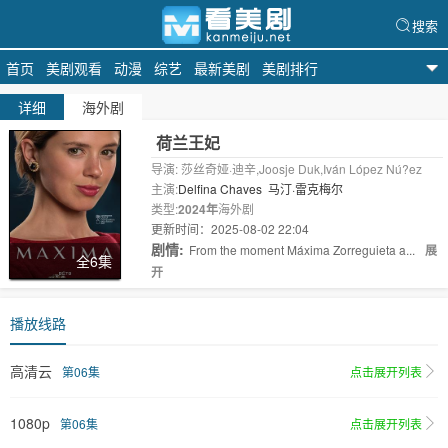
搜索
首页
美剧观看
动漫
综艺
最新美剧
美剧排行
天天美剧
详细
海外剧
荷兰王妃
导演: 莎丝奇娅·迪辛,Joosje Duk,Iván López Nú?ez
主演:
Delfina Chaves
马汀·雷克梅尔
类型:
2024年
海外剧
更新时间：2025-08-02 22:04
剧情:
From the moment Máxima Zorreguieta a...
展
全6集
开
播放线路
高清云
第06集
点击展开列表
1080p
第06集
点击展开列表