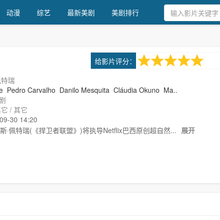
动漫
综艺
最新美剧
美剧排行
8.0
给影片评分：
1次评分
佩特瑞
e
Pedro Carvalho
Danilo Mesquita
Cláudia Okuno
Ma..
剧
它 / 其它
-30 14:20
特瑞(《捍卫者联盟》)将执导Netflix巴西原创超自然...
展开