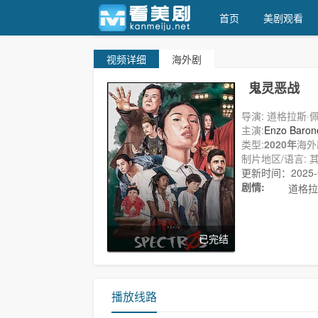
首页
美剧观看
视频
详细
海外剧
天天美剧
鬼灵恶战
导演: 道格拉斯·
主演:
Enzo Baron
类型:
2020年
海外
制片地区/语言: 其
更新时间：2025-09
剧情:
道格拉斯·佩
已完结
播放线路