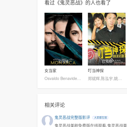
看过《鬼灵恶战》的人也看了
已完结
已完结
女当家
叮当神探
Osvaldo Benavides,Francisco Calvillo,Gilberto Aviña Gomez,Juan Manuel Bernal,詹姆斯·海德,Alan Del Castillo,Ramón Medína,Alejandra Toussaint,艾琳·阿苏埃拉
郑斌辉,陈泓宇,姚懿珊
相关评论
鬼灵恶战完整版影评
大家都在搜
鬼灵恶战美剧免费版在线观看,鬼灵恶战