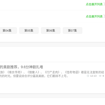
点击展开列表
点击展开列表
第04集
第05集
第06集
第07集
的美剧推荐，9.6分神剧扎堆
家族》《维京传奇》、《猎魔人》、《行尸走肉》、《怪奇物语》都是无法复制的经
的的时光。但要说综合评分最高美剧，它们都排不上号。
12-13
6