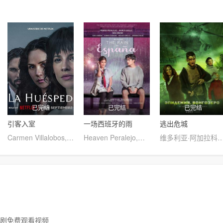
已完结
已完结
已完结
引客入室
一场西班牙的雨
逃出危城
Carmen Villalobos,Laura Londoño,Jason Day,Víctor Mallarino,胡安·费尔南多·桑切斯
Heaven Peralejo,马可·加洛,Bea Binene
维多利亚·阿加拉科娃,维克多利亚·伊萨科娃,基里尔·卡罗,迪琳·麦乐迪,玛丽安娜·斯皮瓦克,Na
美剧免费观看视频