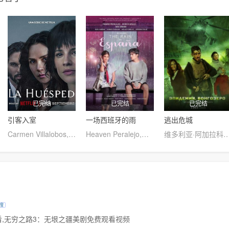
已完结
已完结
已完结
引客入室
一场西班牙的雨
逃出危城
Carmen Villalobos,Laura Londoño,Jason Day,Víctor Mallarino,胡安·费尔南多·桑切斯
Heaven Peralejo,马可·加洛,Bea Binene
维多利亚·阿加拉科娃,维克多利亚·伊萨科娃,基里尔·卡罗,迪琳·麦乐迪,玛丽安娜·斯皮瓦克,Na
搜
,无穷之路3：无垠之疆美剧免费观看视频