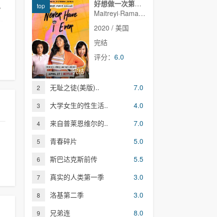
好想做一次第一季
top
Maitreyi·Ramakrishnan,普娜·贾甘纳坦,李·罗德里格斯,Richa·Moorjani,Martin·Martinez,Benjamin·Norris,亚当·沙皮罗,雷蒙娜·杨,Christina·Kartchner,Jaren·Lewison,Jack·Seavor·McDonald,Darren·Barnet,Dino·Petrera,Aitana·Rinab,Hanna·S
2020 / 美国
完结
评分：
6.0
完结
无耻之徒(美版)..
7.0
2
大学女生的性生活..
4.0
3
来自普莱恩维尔的..
7.0
4
青春碎片
5.0
5
斯巴达克斯前传
5.5
6
真实的人类第一季
3.0
7
洛基第二季
3.0
8
兄弟连
8.0
9