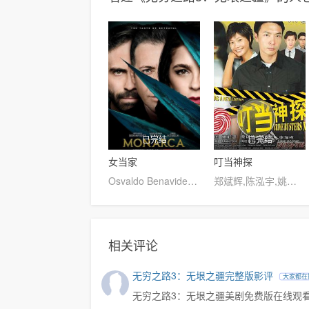
已完结
已完结
女当家
叮当神探
Osvaldo Benavides,Francisco Calvillo,Gilberto Aviña Gomez,Juan Manuel Bernal,詹姆斯·海德,Alan Del Castillo,Ramón Medína,Alejandra Toussaint,艾琳·阿苏埃拉
郑斌辉,陈泓宇,姚懿珊
相关评论
无穷之路3：无垠之疆完整版影评
大家都在
无穷之路3：无垠之疆美剧免费版在线观看