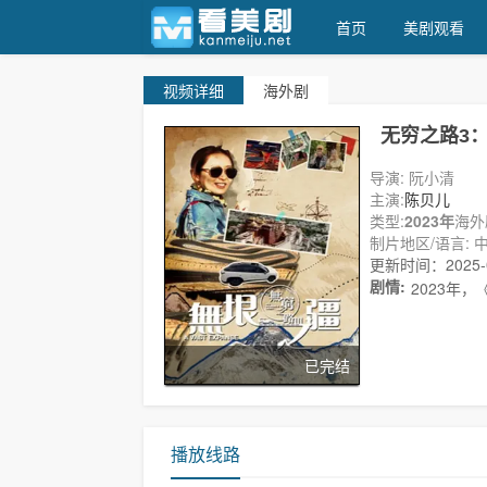
首页
美剧观看
视频
详细
海外剧
天天美剧
无穷之路3
导演: 阮小清
主演:
陈贝儿
类型:
2023年
海外
制片地区/语言: 中
更新时间：2025-08
剧情:
2023年
已完结
播放线路