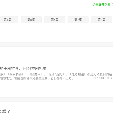
点击展开列表
第4集
第5集
第6集
第7集
第8集
的美剧推荐，9.6分神剧扎堆
家族》《维京传奇》、《猎魔人》、《行尸走肉》、《怪奇物语》都是无法复制的经
的的时光。但要说综合评分最高美剧，它们都排不上号。
12-13
6
也看了