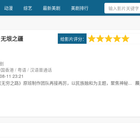
动漫
综艺
最新美剧
美剧排行
7.0
给影片评分：
：无垠之疆
1次评分
剧
国香港 / 粤语 / 汉语普通话
-11 23:21
，《无穷之路》原班制作团队再接再厉，以民族融和为主题，聚焦神秘...
展