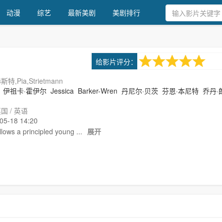
动漫
综艺
最新美剧
美剧排行
5.0
给影片评分：
1次评分
,Pia,Strietmann
伊祖卡·霍伊尔
Jessica
Barker-Wren
丹尼尔·贝茨
芬恩·本尼特
乔丹·
国 / 英语
-18 14:20
llows a principled young ...
展开