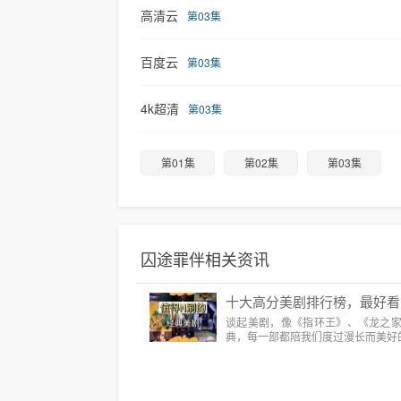
高清云
第03集
百度云
第03集
4k超清
第03集
第01集
第02集
第03集
囚途罪伴相关资讯
十大高分美剧排行榜，最好看
谈起美剧，像《指环王》、《龙之
典，每一部都陪我们度过漫长而美好