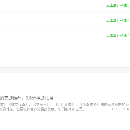
点击展开列表
点击展开列表
点击展开列表
的美剧推荐，9.6分神剧扎堆
家族》《维京传奇》、《猎魔人》、《行尸走肉》、《怪奇物语》都是无法复制的经
的的时光。但要说综合评分最高美剧，它们都排不上号。
12-13
6