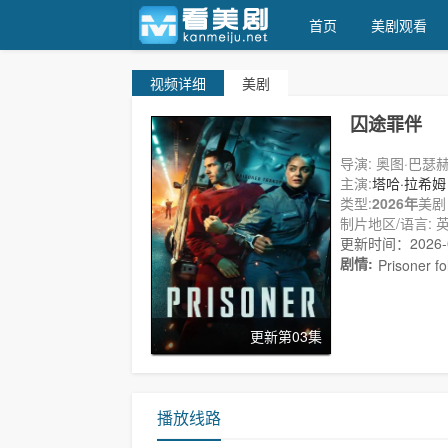
首页
美剧观看
视频
详细
美剧
天天美剧
囚途罪伴
导演: 奥图·巴瑟赫斯特
主演:
塔哈·拉希姆
蒂文·埃..
类型:
2026年
美剧
制片地区/语言: 英
更新时间：2026-05
剧情:
Prisoner fo
更新第03集
播放线路