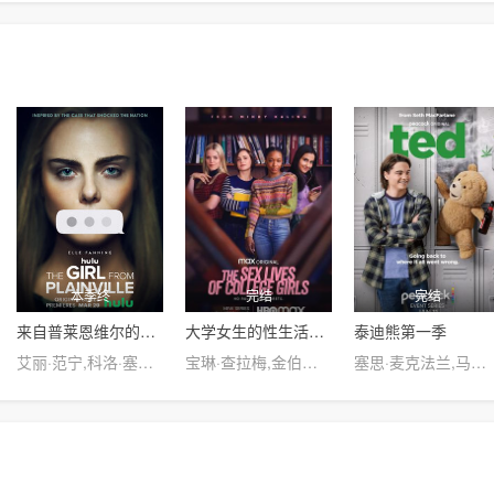
本季终
完结
完结
来自普莱恩维尔的女孩第一季
大学女生的性生活第一季
泰迪熊第一季
艾丽·范宁,科洛·塞维尼,科尔顿·瑞安,Callie·Brook·McClincy,Aleks·Alifirenko·Jr.,杰弗里·沃尔伯格,卡伊·伦诺克斯,Ella·Kennedy·Davis,阿雅·卡什,凯利·奥科,J.C.麦肯泽,Andrew·Dicostanzo,Mattie·Liptak,梅丽莎·庞西奥,Craig·Anton,迈克尔·莫斯利,卡拉·布欧诺
宝琳·查拉梅,金伯利·马图拉,米多莉·弗朗西斯,劳伦·斯宾瑟,史蒂芬·瓜里诺,卡维·拉德尼尔,马特·马洛伊,嘉文·莱特伍德,肯尼迪·利·斯洛克姆,马修·戈尔德,莱西·哈特塞尔,罗布·许贝尔,莱克斯·金,佩吉·陆,雪莉·谢波德,妮可·沙利文,吉利安·阿美娜特
塞思·麦克法兰,马克斯·博克霍德,斯科特·格瑞恩斯,阿兰娜·乌巴赫,乔琪亚·惠格姆,Ara·Hollyday,Liz·Richman,Dustin·Wayne,弗朗西斯卡·舒埃雷布,Erin·Moore,大卫·莫斯科维茨,Aiden·Arnold