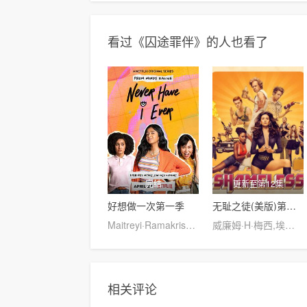
看过《囚途罪伴》的人也看了
完结
更新至第12集
好想做一次第一季
无耻之徒(美版)第一季
Maitreyi·Ramakrishnan,普娜·贾甘纳坦,李·罗德里格斯,Richa·Moorjani,Martin·Martinez,Benjamin·Norris,亚当·沙皮罗,雷蒙娜·杨,Christina·Kartchner,Jaren·Lewison,Jack·Seavor·McDonald,Darren·Barnet,Dino·Petrera,Aitana·Rinab,Hanna·S
威廉姆·H·梅西,埃米·罗森,杰瑞米·阿伦·怀特,卡梅隆·莫纳汉,艾玛·肯尼,伊森·卡特科斯基
相关评论