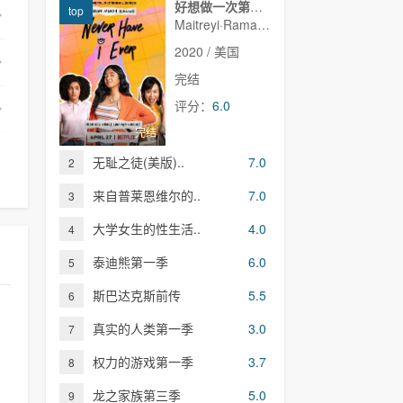
好想做一次第一季
top
Maitreyi·Ramakrishnan,普娜·贾甘纳坦,李·罗德里格斯,Richa·Moorjani,Martin·Martinez,Benjamin·Norris,亚当·沙皮罗,雷蒙娜·杨,Christina·Kartchner,Jaren·Lewison,Jack·Seavor·McDonald,Darren·Barnet,Dino·Petrera,Aitana·Rinab,Hanna·S
2020 / 美国
完结
评分：
6.0
完结
无耻之徒(美版)..
7.0
2
来自普莱恩维尔的..
7.0
3
大学女生的性生活..
4.0
4
泰迪熊第一季
6.0
5
斯巴达克斯前传
5.5
6
真实的人类第一季
3.0
7
权力的游戏第一季
3.7
8
龙之家族第三季
5.0
9