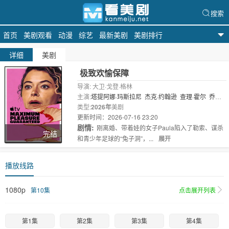
搜索
首页
美剧观看
动漫
综艺
最新美剧
美剧排行
天天美剧
详细
美剧
极致欢愉保障
导演: 大卫·戈登·格林
主演:
塔提阿娜·玛斯拉尼
杰克·约翰逊
查理·霍尔
乔恩·
迈克尔·希尔
类型:
2026年
美剧
杰西·霍奇斯
Jianna Pl..
更新时间：2026-07-16 23:20
剧情:
刚离婚、带着娃的女子Paula陷入了勒索、谋杀
完结
和青少年足球的“兔子洞”，...
展开
播放线路
1080p
第10集
点击展开列表
第1集
第2集
第3集
第4集