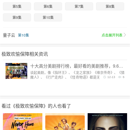
第5集
第6集
第7集
第8集
第9集
第10集
量子云
第10集
点击展开列表
极致欢愉保障相关资讯
十大高分美剧排行榜，最好看的美剧推荐，9.6分神剧扎堆
谈起美剧，像《指环王》、《龙之家族》《维京传奇》、《猎
魔人》、《行尸走肉》、《怪奇物语》都是无法复制的经典，
12-13
6
每一部都陪我们度过漫长而美好的的时光。但要说综合评分最
高美剧，它们都排不上号。
看过《极致欢愉保障》的人也看了