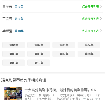
量子云
第10集
点击展开列表
百度云
第10集
点击展开列表
4k超清
第10集
点击展开列表
第01集
第02集
第03集
第04集
第05集
第06集
第07集
第08集
第09集
第10集
瑞克和莫蒂第九季相关资讯
十大高分美剧排行榜，最好看的美剧推荐，9.6分神剧扎堆
谈起美剧，像《指环王》、《龙之家族》《维京传奇》、《猎
魔人》、《行尸走肉》、《怪奇物语》都是无法复制的经典，
12-13
6
每一部都陪我们度过漫长而美好的的时光。但要说综合评分最