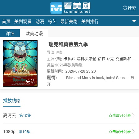
搜索
首页
美剧观看
动漫
综艺
最新美剧
美剧排行
天天美剧
详细
欧美动漫
瑞克和莫蒂第九季
导演: 未知
主演:
伊恩·卡多尼
哈利·贝尔登
萨拉·乔克
克里斯·帕内
尔
类型:
斯宾瑟·格拉默
2026年
欧美动漫
更新时间：2026-07-28 23:20
剧情:
Rick and Morty is back, baby! Seas...
展
完结
开
播放线路
高清云
第10集
点击展开列表
1080p
第10集
点击展开列表