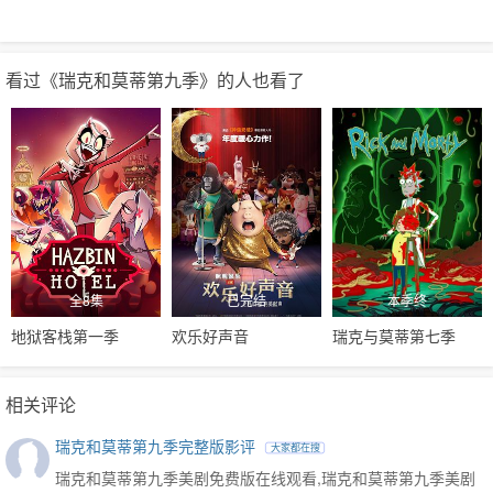
高美剧，它们都排不上号。
看过《瑞克和莫蒂第九季》的人也看了
全8集
已完结
本季终
地狱客栈第一季
欢乐好声音
瑞克与莫蒂第七季
相关评论
瑞克和莫蒂第九季完整版影评
大家都在搜
瑞克和莫蒂第九季美剧免费版在线观看,瑞克和莫蒂第九季美剧