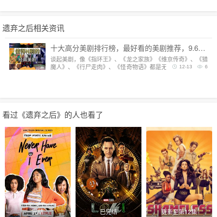
遗弃之后相关资讯
十大高分美剧排行榜，最好看的美剧推荐，9.6分神剧扎堆
谈起美剧，像《指环王》、《龙之家族》《维京传奇》、《猎
魔人》、《行尸走肉》、《怪奇物语》都是无法复制的经典，
12-13
6
每一部都陪我们度过漫长而美好的的时光。但要说综合评分最
高美剧，它们都排不上号。
看过《遗弃之后》的人也看了
完结
已完结
更新至第12集