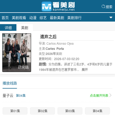
搜索
首页
美剧观看
动漫
综艺
最新美剧
美剧排行
天天美剧
详细
美剧
遗弃之后
导演: Carlos Alonso Ojea
主演:
Carles
Porta
类型:
2026年
美剧
更新时间：2026-07-03 02:20
剧情:
分为四集，讲述了三名2岁、4岁和6岁的儿童于
已完结
1984年被遗弃在巴塞罗那市...
展开
播放线路
量子云
第04集
点击展开列表
第01集
第02集
第03集
第04集