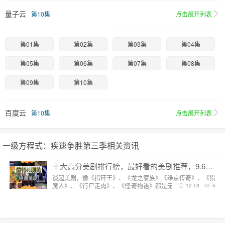
量子云
第10集
点击展开列表
第01集
第02集
第03集
第04集
第05集
第06集
第07集
第08集
第09集
第10集
百度云
第10集
点击展开列表
一级方程式：疾速争胜第三季相关资讯
十大高分美剧排行榜，最好看的美剧推荐，9.6分神剧扎堆
谈起美剧，像《指环王》、《龙之家族》《维京传奇》、《猎
魔人》、《行尸走肉》、《怪奇物语》都是无法复制的经典，
12-13
6
每一部都陪我们度过漫长而美好的的时光。但要说综合评分最
高美剧，它们都排不上号。