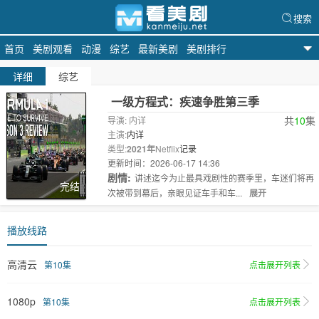
搜索
首页
美剧观看
动漫
综艺
最新美剧
美剧排行
天天美剧
详细
综艺
一级方程式：疾速争胜第三季
共
10
集
导演: 内详
主演:
内详
类型:
2021年
Netflix
记录
更新时间：2026-06-17 14:36
剧情:
讲述迄今为止最具戏剧性的赛季里，车迷们将再
完结
次被带到幕后，亲眼见证车手和车...
展开
播放线路
高清云
第10集
点击展开列表
1080p
第10集
点击展开列表