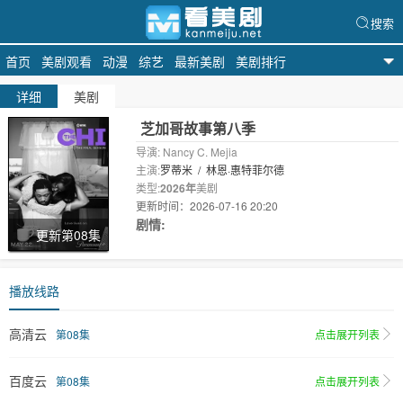
搜索
首页
美剧观看
动漫
综艺
最新美剧
美剧排行
天天美剧
详细
美剧
芝加哥故事第八季
导演: Nancy C. Mejia
主演:
罗蒂米
/
林恩·惠特菲尔德
类型:
2026年
美剧
更新时间：2026-07-16 20:20
剧情:
更新第08集
播放线路
高清云
第08集
点击展开列表
百度云
第08集
点击展开列表