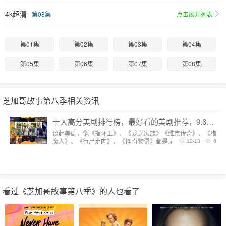
4k超清
第08集
点击展开列表
第01集
第02集
第03集
第04集
第05集
第06集
第07集
第08集
芝加哥故事第八季相关资讯
十大高分美剧排行榜，最好看的美剧推荐，9.6分神剧扎堆
谈起美剧，像《指环王》、《龙之家族》《维京传奇》、《猎
魔人》、《行尸走肉》、《怪奇物语》都是无法复制的经典，
12-13
6
每一部都陪我们度过漫长而美好的的时光。但要说综合评分最
高美剧，它们都排不上号。
看过《芝加哥故事第八季》的人也看了